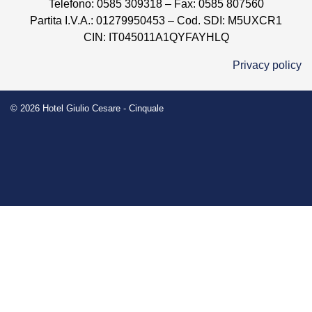
Telefono: 0585 309318 – Fax: 0585 807560
Partita I.V.A.: 01279950453 – Cod. SDI: M5UXCR1
CIN: IT045011A1QYFAYHLQ
Privacy policy
© 2026
Hotel Giulio Cesare - Cinquale