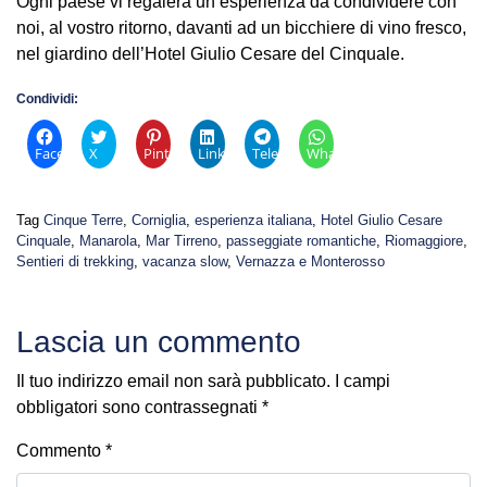
Ogni paese vi regalerà un’esperienza da condividere con
noi, al vostro ritorno, davanti ad un bicchiere di vino fresco,
nel giardino dell’Hotel Giulio Cesare del Cinquale.
Condividi:
Facebook
X
Pinterest
LinkedIn
Telegram
WhatsApp
Tag
Cinque Terre
,
Corniglia
,
esperienza italiana
,
Hotel Giulio Cesare
Cinquale
,
Manarola
,
Mar Tirreno
,
passeggiate romantiche
,
Riomaggiore
,
Sentieri di trekking
,
vacanza slow
,
Vernazza e Monterosso
Lascia un commento
Il tuo indirizzo email non sarà pubblicato.
I campi
obbligatori sono contrassegnati
*
Commento
*