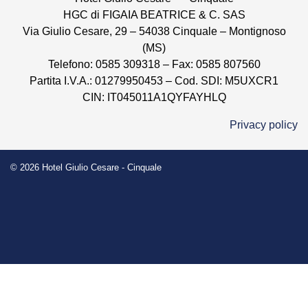
HGC di FIGAIA BEATRICE & C. SAS
Via Giulio Cesare, 29 – 54038 Cinquale – Montignoso
(MS)
Telefono: 0585 309318 – Fax: 0585 807560
Partita I.V.A.: 01279950453 – Cod. SDI: M5UXCR1
CIN: IT045011A1QYFAYHLQ
Privacy policy
© 2026
Hotel Giulio Cesare - Cinquale