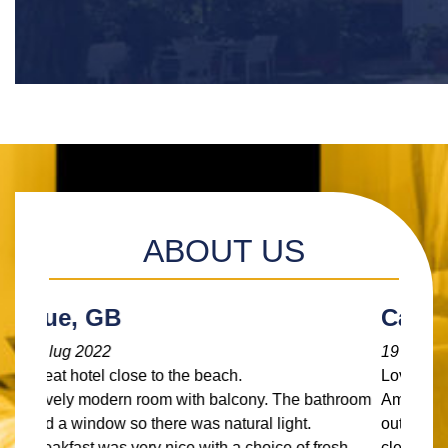
ABOUT US
Carlo, GB
19 lug 2022
Lovely hotel.
Amazing location. The reception staff all spoke
outstanding English. The hotel was lovely and
clean. Really modern. The outside balcony had a