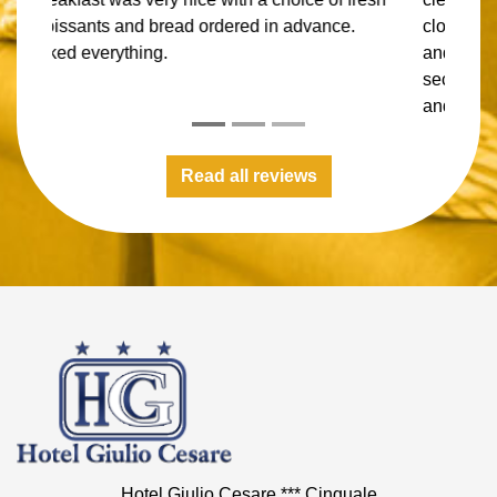
clothes dryer. Breakfast was amazing huge choice
and well worth the money. Parking was easy and
secure. Well within walking distance to a beach
and local restaurants. I hope to stay here again.
Read all reviews
Hotel Giulio Cesare *** Cinquale